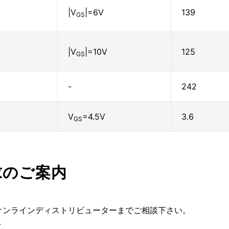
|V
|=6V
139
GS
|V
|=10V
125
GS
-
242
V
=4.5V
3.6
GS
求のご案内
オンラインディストリビューターまでご相談下さい。
ー