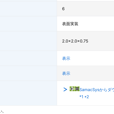
6
表面実装
2.0×2.0×0.75
表示
表示
SamacSysから
*1 *2
い。