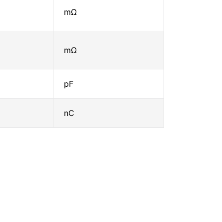
mΩ
mΩ
pF
nC