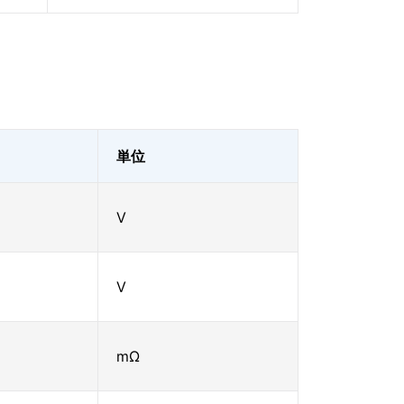
単位
V
V
mΩ