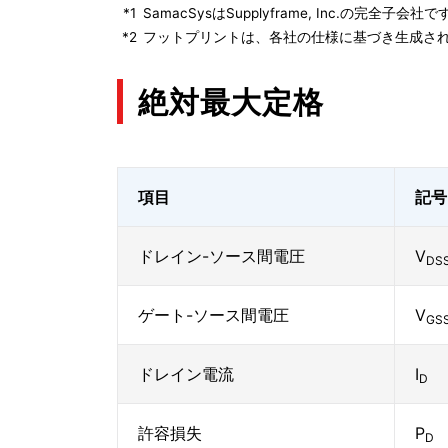
*1
SamacSysはSupplyframe, Inc.の完全
*2
フットプリントは、各社の仕様に基づき生成され
絶対最大定格
項目
記号
ドレイン-ソース間電圧
V
DS
ゲート-ソース間電圧
V
GS
ドレイン電流
I
D
許容損失
P
D