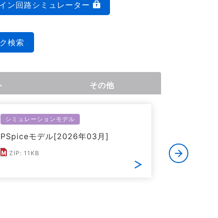
イン回路シミュレーター
ク検索
ト
その他
シミュレーションモデル
シミュレー
PSpiceモデル[2026年03月]
LTspic
ZIP: 11KB
ZIP: 21K