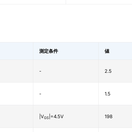
測定条件
値
-
2.5
-
1.5
|V
|=4.5V
198
GS