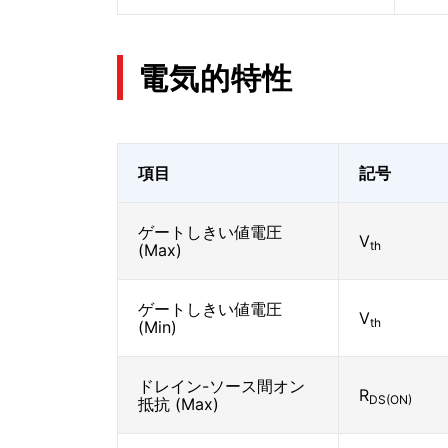
電気的特性
項目
記号
ゲートしきい値電圧
V
th
(Max)
ゲートしきい値電圧
V
th
(Min)
ドレイン-ソース間オン
R
DS(ON)
抵抗 (Max)