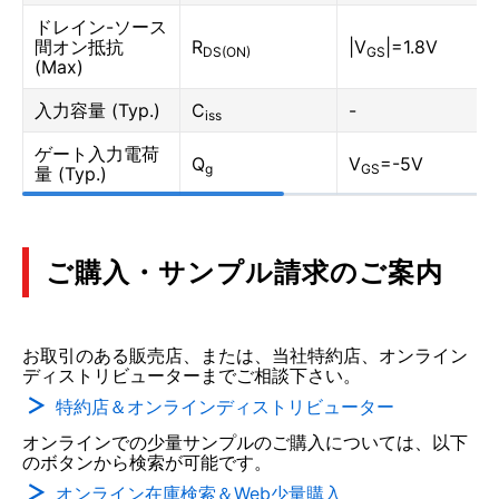
ドレイン-ソース
間オン抵抗
R
|V
|=1.8V
DS(ON)
GS
(Max)
入力容量 (Typ.)
C
-
iss
ゲート入力電荷
Q
V
=-5V
g
GS
量 (Typ.)
ご購入・サンプル請求のご案内
お取引のある販売店、または、当社特約店、オンライン
ディストリビューターまでご相談下さい。
特約店＆オンラインディストリビューター
オンラインでの少量サンプルのご購入については、以下
のボタンから検索が可能です。
オンライン在庫検索＆Web少量購入