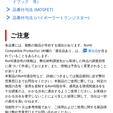
ドブック 等）
品番付与法 (MOSFET)
品番付与法 (バイポーラートランジスター)
ご注意
各品番には、複数の製品が存在する場合があります。RoHS
Compatible Product(s) (#)欄の「適合品あり」は、
適合品
が含ま
れていることをあらわします。
RoHS適合性の情報は、弊社材料調達先から取得した時点の調査回答
に基づいて作成しております。また、情報は予告なく変更されること
があります。
本製品のRoHS適合性など、詳細につきましては製品個別に必ず弊社
営業窓口までお問合せください。本製品のご使用に際しては、特定の
物質の含有・使用を規制するRoHS指令等、適用ある環境関連法令を
十分調査の上、かかる法令に適合するようご使用ください。お客様が
かかる法令を遵守しないことにより生じた損害に関して、当社は一切
の責任を負いかねます。
信頼性データは参考情報であり、ご採用およびご使用に関する製品情
報は弊社営業窓口までお問い合わせください。