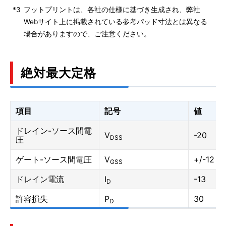
*3
フットプリントは、各社の仕様に基づき生成され、弊社
Webサイト上に掲載されている参考パッド寸法とは異なる
場合がありますので、ご注意ください。
絶対最大定格
項目
記号
値
ドレイン-ソース間電
V
-20
DSS
圧
ゲート-ソース間電圧
V
+/-12
GSS
ドレイン電流
I
-13
D
許容損失
P
30
D