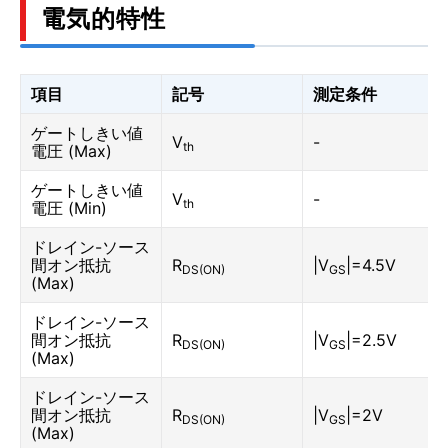
電気的特性
項目
記号
測定条件
ゲートしきい値
V
-
th
電圧 (Max)
ゲートしきい値
V
-
th
電圧 (Min)
ドレイン-ソース
間オン抵抗
R
|V
|=4.5V
DS(ON)
GS
(Max)
ドレイン-ソース
間オン抵抗
R
|V
|=2.5V
DS(ON)
GS
(Max)
ドレイン-ソース
間オン抵抗
R
|V
|=2V
DS(ON)
GS
(Max)