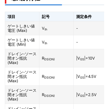
項目
記号
測定条件
ゲートしきい値
V
-
th
電圧 (Max)
ゲートしきい値
V
-
th
電圧 (Min)
ドレイン-ソース
間オン抵抗
R
|V
|=10V
DS(ON)
GS
(Max)
ドレイン-ソース
間オン抵抗
R
|V
|=4.5V
DS(ON)
GS
(Max)
ドレイン-ソース
間オン抵抗
R
|V
|=2.5V
DS(ON)
GS
(Max)
ドレイン-ソース