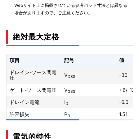
Webサイト上に掲載されている参考パッド寸法とは異なる
場合がありますので、ご注意ください。
絶対最大定格
項目
記号
値
ドレイン-ソース間電
V
-30
DSS
圧
ゲート-ソース間電圧
V
+6/-12
GSS
ドレイン電流
I
-6.0
D
許容損失
P
1.51
D
電気的特性