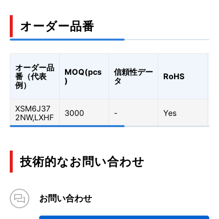
オーダー品番
オーダー品
MOQ(pcs
信頼性デー
A
番（代表
RoHS
)
タ
0
例）
XSM6J37
3000
-
Yes
Y
2NW,LXHF
技術的なお問い合わせ
お問い合わせ