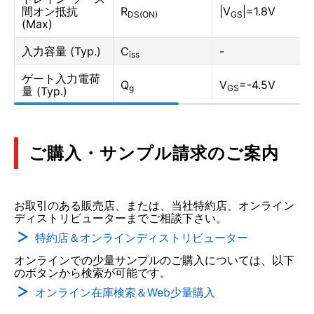
間オン抵抗
R
|V
|=1.8V
DS(ON)
GS
(Max)
入力容量 (Typ.)
C
-
iss
ゲート入力電荷
Q
V
=-4.5V
g
GS
量 (Typ.)
ご購入・サンプル請求のご案内
お取引のある販売店、または、当社特約店、オンライン
ディストリビューターまでご相談下さい。
特約店＆オンラインディストリビューター
オンラインでの少量サンプルのご購入については、以下
のボタンから検索が可能です。
オンライン在庫検索＆Web少量購入