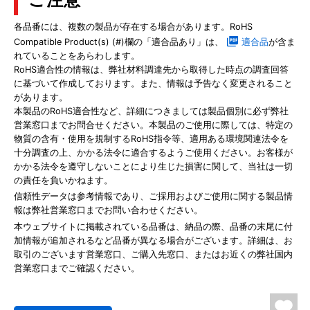
各品番には、複数の製品が存在する場合があります。RoHS
Compatible Product(s) (#)欄の「適合品あり」は、
適合品
が含ま
れていることをあらわします。
RoHS適合性の情報は、弊社材料調達先から取得した時点の調査回答
に基づいて作成しております。また、情報は予告なく変更されること
があります。
本製品のRoHS適合性など、詳細につきましては製品個別に必ず弊社
営業窓口までお問合せください。本製品のご使用に際しては、特定の
物質の含有・使用を規制するRoHS指令等、適用ある環境関連法令を
十分調査の上、かかる法令に適合するようご使用ください。お客様が
かかる法令を遵守しないことにより生じた損害に関して、当社は一切
の責任を負いかねます。
信頼性データは参考情報であり、ご採用およびご使用に関する製品情
報は弊社営業窓口までお問い合わせください。
本ウェブサイトに掲載されている品番は、納品の際、品番の末尾に付
加情報が追加されるなど品番が異なる場合がございます。詳細は、お
取引のございます営業窓口、ご購入先窓口、またはお近くの弊社国内
営業窓口までご確認ください。