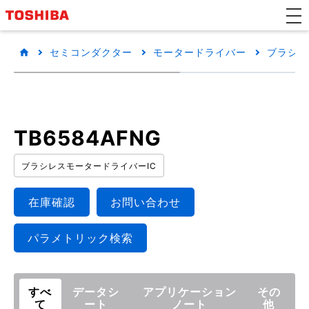
セミコンダクター
モータードライバー
ブラシレ
TB6584AFNG
ブラシレスモータードライバーIC
在庫確認
お問い合わせ
パラメトリック検索
すべ
データシ
アプリケーション
その
て
ート
ノート
他