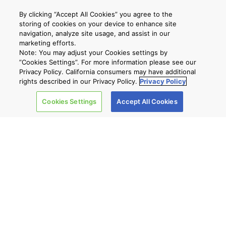
関連
By clicking “Accept All Cookies” you agree to the
ハードディスク CANVIO
storing of cookies on your device to enhance site
navigation, analyze site usage, and assist in our
marketing efforts.
企業情報
Note: You may adjust your Cookies settings by
”Cookies Settings”. For more information please see our
SNS
Privacy Policy. California consumers may have additional
rights described in our Privacy Policy.
Privacy Policy
Cookies Settings
Accept All Cookies
個人情報保護方針
サイトのご利用条件
Cookie設定
お問い合わせ
Copyright © 2026 TOSHIBA ELECTRONIC DEVICES & STORAGE
CORPORATION, All Rights Reserved.