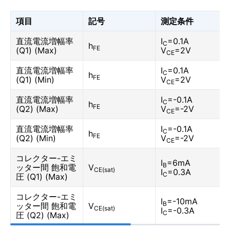
項目
記号
測定条件
直流電流増幅率
I
=0.1A
C
h
FE
(Q1) (Max)
V
=2V
CE
直流電流増幅率
I
=0.1A
C
h
FE
(Q1) (Min)
V
=2V
CE
直流電流増幅率
I
=-0.1A
C
h
FE
(Q2) (Max)
V
=-2V
CE
直流電流増幅率
I
=-0.1A
C
h
FE
(Q2) (Min)
V
=-2V
CE
コレクター-エミ
I
=6mA
B
ッター間 飽和電
V
CE(sat)
I
=0.3A
C
圧 (Q1) (Max)
コレクター-エミ
I
=-10mA
B
ッター間 飽和電
V
CE(sat)
I
=-0.3A
C
圧 (Q2) (Max)