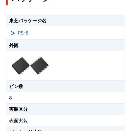
東芝パッケージ名
PS-8
外観
ピン数
8
実装区分
表面実装