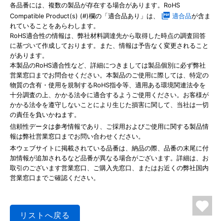
各品番には、複数の製品が存在する場合があります。RoHS
Compatible Product(s) (#)欄の「適合品あり」は、
適合品
が含ま
れていることをあらわします。
RoHS適合性の情報は、弊社材料調達先から取得した時点の調査回答
に基づいて作成しております。また、情報は予告なく変更されること
があります。
本製品のRoHS適合性など、詳細につきましては製品個別に必ず弊社
営業窓口までお問合せください。本製品のご使用に際しては、特定の
物質の含有・使用を規制するRoHS指令等、適用ある環境関連法令を
十分調査の上、かかる法令に適合するようご使用ください。お客様が
かかる法令を遵守しないことにより生じた損害に関して、当社は一切
の責任を負いかねます。
信頼性データは参考情報であり、ご採用およびご使用に関する製品情
報は弊社営業窓口までお問い合わせください。
本ウェブサイトに掲載されている品番は、納品の際、品番の末尾に付
加情報が追加されるなど品番が異なる場合がございます。詳細は、お
取引のございます営業窓口、ご購入先窓口、またはお近くの弊社国内
営業窓口までご確認ください。
リストへ戻る