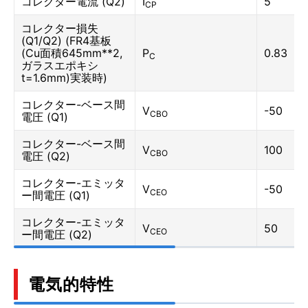
コレクター電流 (Q2)
I
5
CP
コレクター損失
(Q1/Q2) (FR4基板
(Cu面積645mm**2,
P
0.83
C
ガラスエポキシ
t=1.6mm)実装時)
コレクター-ベース間
V
-50
CBO
電圧 (Q1)
コレクター-ベース間
V
100
CBO
電圧 (Q2)
コレクター-エミッタ
V
-50
CEO
ー間電圧 (Q1)
コレクター-エミッタ
V
50
CEO
ー間電圧 (Q2)
電気的特性