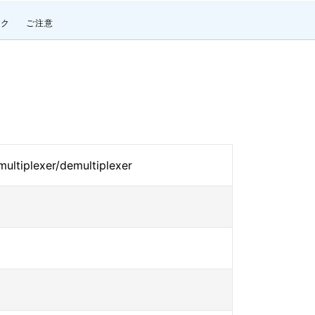
ンク
ご注意
 multiplexer/demultiplexer