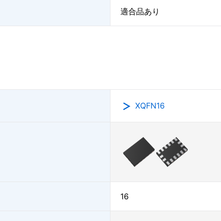
適合品あり
XQFN16
16