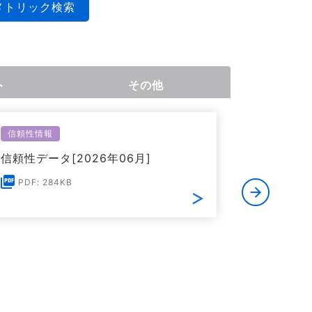
メトリック検索
ト
その他
信頼性情報
環境関連情
信頼性データ[2026年06月]
欧州RoHS
る証明書[
PDF: 284KB
PDF: 1