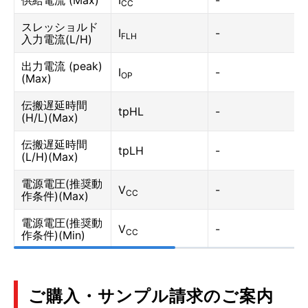
供給電流 (Max)
I
-
CC
スレッショルド
I
-
FLH
入力電流(L/H)
出力電流 (peak)
I
-
OP
(Max)
伝搬遅延時間
tpHL
-
(H/L)(Max)
伝搬遅延時間
tpLH
-
(L/H)(Max)
電源電圧(推奨動
V
-
CC
作条件)(Max)
電源電圧(推奨動
V
-
CC
作条件)(Min)
ご購入・サンプル請求のご案内