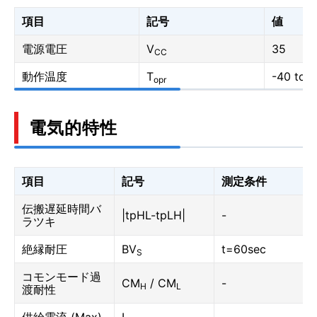
項目
記号
値
電源電圧
V
35
CC
動作温度
T
-40 to 1
opr
電気的特性
項目
記号
測定条件
伝搬遅延時間バ
|tpHL-tpLH|
-
ラツキ
絶縁耐圧
BV
t=60sec
S
コモンモード過
CM
/ CM
-
H
L
渡耐性