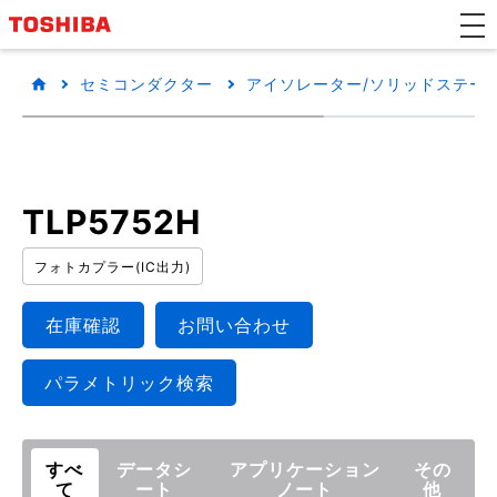
セミコンダクター
アイソレーター/ソリッドステートリ
TLP5752H
フォトカプラー(IC出力)
在庫確認
お問い合わせ
パラメトリック検索
すべ
データシ
アプリケーション
その
て
ート
ノート
他