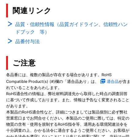
関連リンク
品質・信頼性情報（品質ガイドライン、信頼性ハン
ドブック 等）
品番付与法
ご注意
各品番には、複数の製品が存在する場合があります。RoHS
Compatible Product(s) (#)欄の「適合品あり」は、
適合品
が含ま
れていることをあらわします。
RoHS適合性の情報は、弊社材料調達先から取得した時点の調査回答
に基づいて作成しております。また、情報は予告なく変更されること
があります。
本製品のRoHS適合性など、詳細につきましては製品個別に必ず弊社
営業窓口までお問合せください。本製品のご使用に際しては、特定の
物質の含有・使用を規制するRoHS指令等、適用ある環境関連法令を
十分調査の上、かかる法令に適合するようご使用ください。お客様が
かかる法令を遵守しないことにより生じた損害に関して、当社は一切