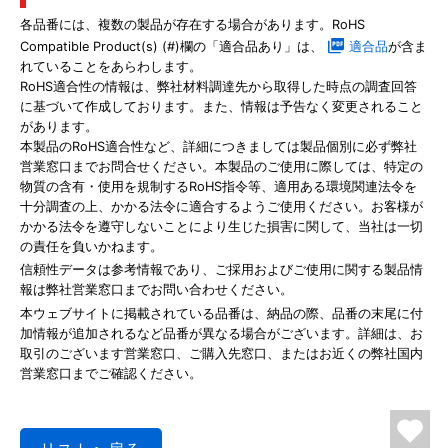
各品番には、複数の製品が存在する場合があります。RoHS
Compatible Product(s) (#)欄の「適合品あり」は、
適合品
が含ま
れていることをあらわします。
RoHS適合性の情報は、弊社材料調達先から取得した時点の調査回答
に基づいて作成しております。また、情報は予告なく変更されること
があります。
本製品のRoHS適合性など、詳細につきましては製品個別に必ず弊社
営業窓口までお問合せください。本製品のご使用に際しては、特定の
物質の含有・使用を規制するRoHS指令等、適用ある環境関連法令を
十分調査の上、かかる法令に適合するようご使用ください。お客様が
かかる法令を遵守しないことにより生じた損害に関して、当社は一切
の責任を負いかねます。
信頼性データは参考情報であり、ご採用およびご使用に関する製品情
報は弊社営業窓口までお問い合わせください。
本ウェブサイトに掲載されている品番は、納品の際、品番の末尾に付
加情報が追加されるなど品番が異なる場合がございます。詳細は、お
取引のございます営業窓口、ご購入先窓口、またはお近くの弊社国内
営業窓口までご確認ください。