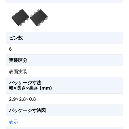
ピン数
6
実装区分
表面実装
パッケージ寸法
幅×長さ×高さ (mm)
2.9×2.8×0.8
パッケージ寸法図
表示