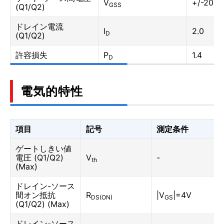
V
+/-20
GSS
(Q1/Q2)
ドレイン電流
I
2.0
D
(Q1/Q2)
許容損失
P
1.4
D
電気的特性
項目
記号
測定条件
ゲートしきい値
電圧 (Q1/Q2)
V
-
th
(Max)
ドレイン-ソース
間オン抵抗
R
|V
|=4V
DS(ON)
GS
(Q1/Q2) (Max)
ドレイン-ソース