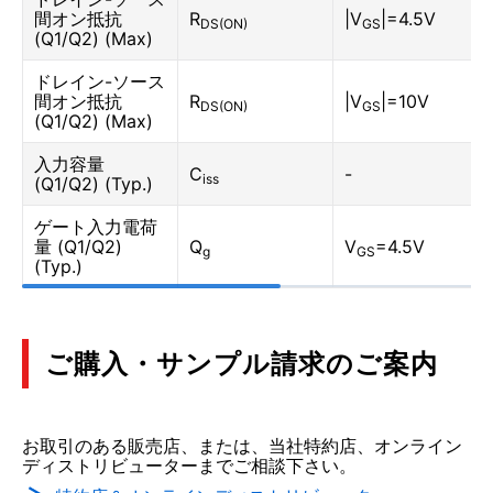
間オン抵抗
R
|V
|=4.5V
DS(ON)
GS
(Q1/Q2) (Max)
ドレイン-ソース
間オン抵抗
R
|V
|=10V
DS(ON)
GS
(Q1/Q2) (Max)
入力容量
C
-
iss
(Q1/Q2) (Typ.)
ゲート入力電荷
量 (Q1/Q2)
Q
V
=4.5V
g
GS
(Typ.)
ご購入・サンプル請求のご案内
お取引のある販売店、または、当社特約店、オンライン
ディストリビューターまでご相談下さい。