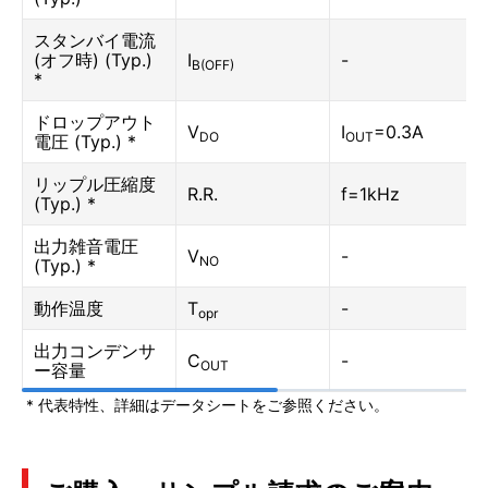
スタンバイ電流
(オフ時) (Typ.)
I
-
B(OFF)
*
ドロップアウト
V
I
=0.3A
DO
OUT
電圧 (Typ.) *
リップル圧縮度
R.R.
f=1kHz
(Typ.) *
出力雑音電圧
V
-
NO
(Typ.) *
動作温度
T
-
opr
出力コンデンサ
C
-
OUT
ー容量
* 代表特性、詳細はデータシートをご参照ください。