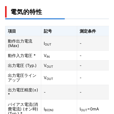
電気的特性
項目
記号
測定条件
動作出力電流
I
-
OUT
(Max)
動作入力電圧 *
V
-
IN
出力電圧 (Typ.)
V
-
OUT
出力電圧ライン
V
-
OUT
アップ
出力電圧精度(±)
-
-
*
バイアス電流(消
費電流) (オン時)
I
I
=0mA
B(ON)
OUT
(Typ.) *