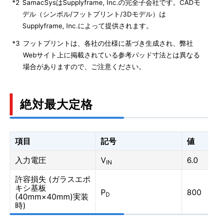
*2
SamacSysはSupplyframe, Inc.の完全子会社です。CADモ
デル（シンボル/フットプリント/3Dモデル）は
Supplyframe, Inc.によって提供されます。
*3
フットプリントは、各社の仕様に基づき生成され、弊社
Webサイト上に掲載されている参考パッド寸法とは異なる
場合がありますので、ご注意ください。
絶対最大定格
項目
記号
値
入力電圧
V
6.0
IN
許容損失 (ガラスエポ
キシ基板
P
800
D
(40mm×40mm)実装
時)