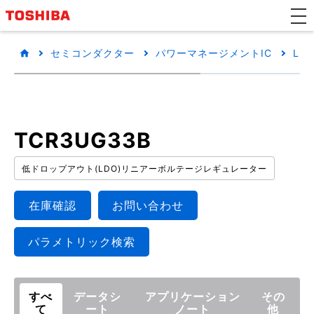
セミコンダクター
パワーマネージメントIC
LD
TCR3UG33B
低ドロップアウト(LDO)リニアーボルテージレギュレーター
在庫確認
お問い合わせ
パラメトリック検索
すべ
データシ
アプリケーション
その
て
ート
ノート
他