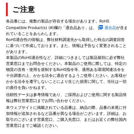
ご注意
各品番には、複数の製品が存在する場合があります。RoHS
Compatible Product(s) (#)欄の「適合品あり」は、
適合品
が含ま
れていることをあらわします。
RoHS適合性の情報は、弊社材料調達先から取得した時点の調査回答
に基づいて作成しております。また、情報は予告なく変更されること
があります。
本製品のRoHS適合性など、詳細につきましては製品個別に必ず弊社
営業窓口までお問合せください。本製品のご使用に際しては、特定の
物質の含有・使用を規制するRoHS指令等、適用ある環境関連法令を
十分調査の上、かかる法令に適合するようご使用ください。お客様が
かかる法令を遵守しないことにより生じた損害に関して、当社は一切
の責任を負いかねます。
信頼性データは参考情報であり、ご採用およびご使用に関する製品情
報は弊社営業窓口までお問い合わせください。
本ウェブサイトに掲載されている品番は、納品の際、品番の末尾に付
加情報が追加されるなど品番が異なる場合がございます。詳細は、お
取引のございます営業窓口、ご購入先窓口、またはお近くの弊社国内
営業窓口までご確認ください。