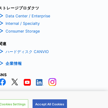
ストレージプロダクツ
Data Center / Enterprise
Internal / Specialty
Consumer Storage
関連
ハードディスク CANVIO
企業情報
SNS
TRONIC DEVICES & STORAGE CORPORATION, All Rights Reserved.
Cookies Settings
Accept All Cookies