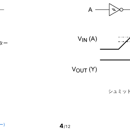
ター
シュミッ
ー)
4
/12