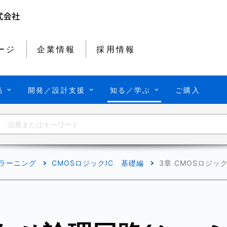
ージ
企業情報
採用情報
品
開発／設計支援
知る／学ぶ
ご購入
-ラーニング
CMOSロジックIC 基礎編
3章 CMOSロジッ