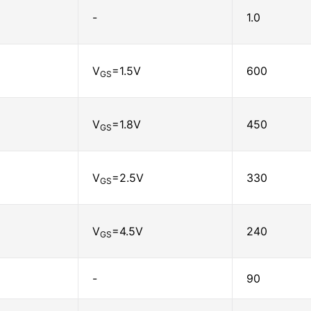
-
1.0
V
=1.5V
600
GS
V
=1.8V
450
GS
V
=2.5V
330
GS
V
=4.5V
240
GS
-
90