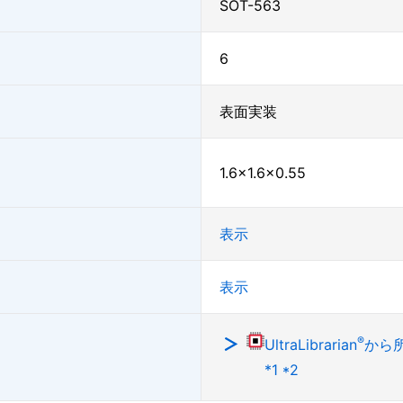
SOT-563
6
表面実装
1.6×1.6×0.55
表示
表示
®
UltraLibrarian
から
*1 *2