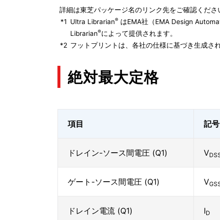
詳細は東芝パッケージ名のリンク先をご確認くださ
®
*1
Ultra Librarian
はEMA社（EMA Design Autom
®
Librarian
によって提供されます。
*2
フットプリントは、各社の仕様に基づき生成され
絶対最大定格
項目
記号
ドレイン-ソース間電圧 (Q1)
V
DS
ゲート-ソース間電圧 (Q1)
V
GS
ドレイン電流 (Q1)
I
D