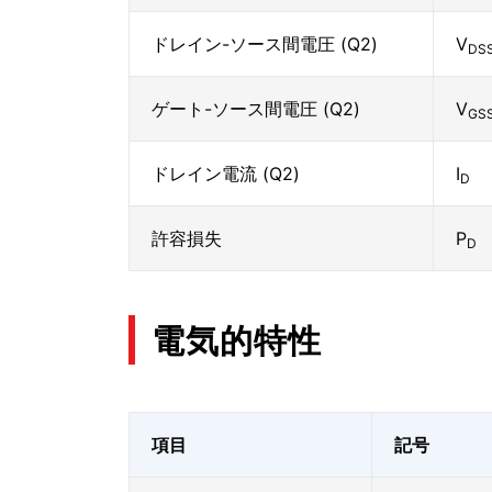
ドレイン-ソース間電圧 (Q2)
V
DS
ゲート-ソース間電圧 (Q2)
V
GS
ドレイン電流 (Q2)
I
D
許容損失
P
D
電気的特性
項目
記号