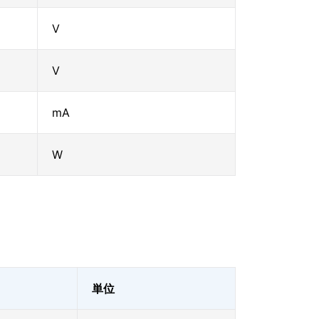
V
V
mA
W
単位