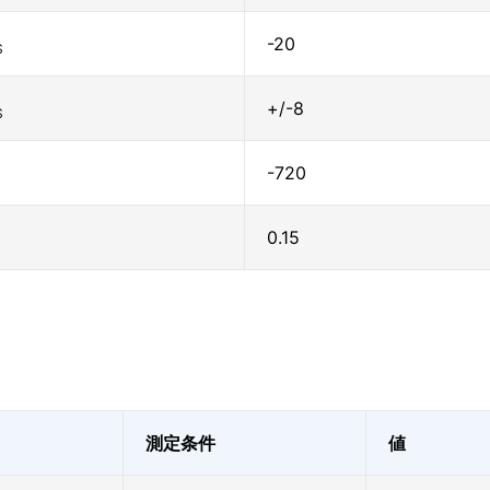
-20
S
+/-8
S
-720
0.15
測定条件
値