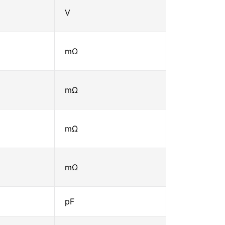
V
mΩ
mΩ
mΩ
mΩ
pF