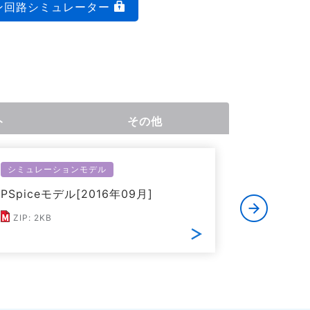
ン回路シミュレーター
ト
その他
シミュレーションモデル
アプリケー
PSpiceモデル[2016年09月]
簡易CF
ート[202
ZIP: 2KB
PDF: 1