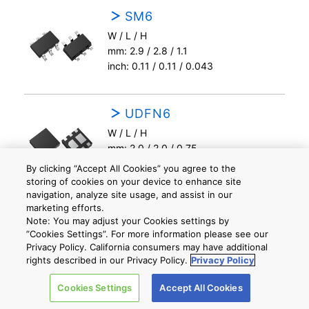
SM6
W / L / H
mm: 2.9 / 2.8 / 1.1
inch: 0.11 / 0.11 / 0.043
UDFN6
W / L / H
mm: 2.0 / 2.0 / 0.75
inch: 0.079 / 0.079 / 0.030
By clicking “Accept All Cookies” you agree to the
storing of cookies on your device to enhance site
navigation, analyze site usage, and assist in our
marketing efforts.
UDFN6B
Note: You may adjust your Cookies settings by
W / L / H
”Cookies Settings”. For more information please see our
mm: 2.0 / 2.0 / 0.75
Privacy Policy. California consumers may have additional
rights described in our Privacy Policy.
Privacy Policy
inch: 0.079 / 0.079 / 0.030
Cookies Settings
Accept All Cookies
US6