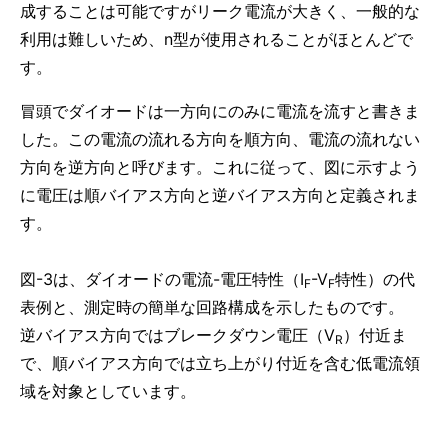
成することは可能ですがリーク電流が大きく、一般的な
利用は難しいため、n型が使用されることがほとんどで
す。
冒頭でダイオードは一方向にのみに電流を流すと書きま
した。この電流の流れる方向を順方向、電流の流れない
方向を逆方向と呼びます。これに従って、図に示すよう
に電圧は順バイアス方向と逆バイアス方向と定義されま
す。
図-3は、ダイオードの電流-電圧特性（I
-V
特性）の代
F
F
表例と、測定時の簡単な回路構成を示したものです。
逆バイアス方向ではブレークダウン電圧（V
）付近ま
R
で、順バイアス方向では立ち上がり付近を含む低電流領
域を対象としています。