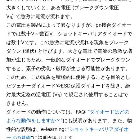
大きくしていくと、ある電圧 (ブレークダウン電圧
V
) で急激に電流が流れます。
R
この電圧も製品によって異なりますが、pn接合ダイオー
ドでは数十V～数百V、ショットキーバリアダイオードで
は数十Vです。この急激に電流が流れる現象をブレーク
ダウン (降伏) と呼びます。大きな電圧で電流の急激な増
加が生じるため、一般的なダイオードでブレークダウン
すると、素子の劣化・破壊が生じる可能性があります。
このため、この現象を積極的に使用することを目的とし
たツェナーダイオードやESD保護ダイオードを除き、絶
対最大定格の逆電圧 (V
) で規定され使用することはで
R
きません。
ダイオードの動作については、FAQ: “
ダイオードはどの
ような動作をしますか？
”にも説明があります。また、物
性的な説明は、e-learning: “
ショットキーバリアダイオ
ードの基礎
”に説明があります。