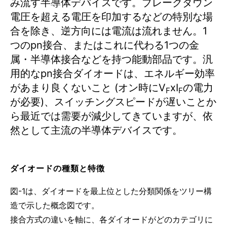
み流す半導体デバイスです。ブレークダウン
電圧を超える電圧を印加するなどの特別な場
合を除き、逆方向には電流は流れません。1
つのpn接合、またはこれに代わる1つの金
属・半導体接合などを持つ能動部品です。汎
用的なpn接合ダイオードは、エネルギー効率
があまり良くないこと (オン時にV
xI
の電力
F
F
が必要)、スイッチングスピードが遅いことか
ら最近では需要が減少してきていますが、依
然として主流の半導体デバイスです。
ダイオードの種類と特徴
図-1は、ダイオードを最上位とした分類関係をツリー構
造で示した概念図です。
接合方式の違いを軸に、各ダイオードがどのカテゴリに