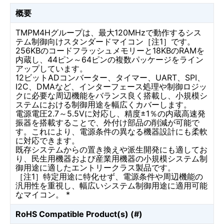
概要
TMPM4Hグループは、最大120MHzで動作するシス
テム制御向けスタンダードマイコン［注1］です。
256KBのコードフラッシュメモリーと18KBのRAMを
内蔵し、44ピン～64ピンの複数パッケージをライン
アップしています。
12ビットADコンバーター、タイマー、UART、SPI、
I2C、DMAなど、インターフェース処理や制御ロジッ
クに必要な周辺機能をバランス良く搭載し、小規模シ
ステムにおける制御用途を幅広くカバーします。
電源電圧2.7～5.5Vに対応し、精度±1％の内蔵高速発
振器を搭載することで、外付け部品の削減が可能で
す。これにより、電源条件の異なる機器設計にも柔軟
に対応できます。
既存システムからの置き換えや派生開発にも適してお
り、民生用機器および産業用機器の小規模システム制
御用途に適したエントリークラス製品です。
［注1］特定用途に特化せず、電源条件や周辺機能の
汎用性を重視し、幅広いシステム制御用途に適用可能
なマイコン。 *
RoHS Compatible Product(s) (#)