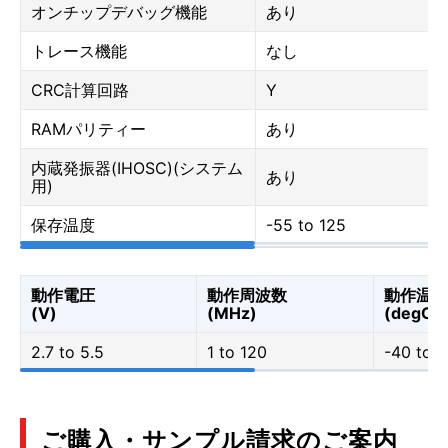
オンチップデバッグ機能
あり
トレース機能
なし
CRC計算回路
Y
RAMパリティー
あり
内蔵発振器(IHOSC)(システム
あり
用)
保存温度
-55 to 125
動作電圧
動作周波数
動作温度
(V)
(MHz)
(degC)
2.7 to 5.5
1 to 120
-40 to 1
ご購入・サンプル請求のご案内