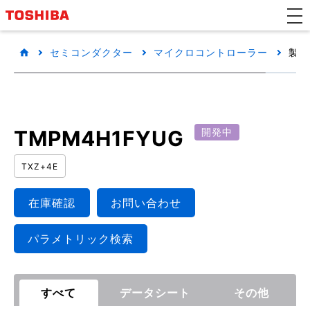
セミコンダクター
マイクロコントローラー
製品
TMPM4H1FYUG
開発中
TXZ+4E
在庫確認
お問い合わせ
パラメトリック検索
すべて
データシート
その他