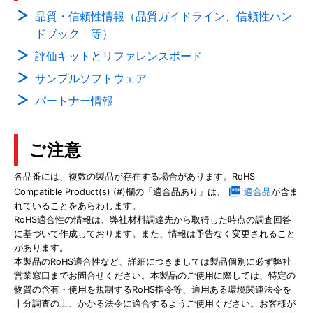
品質・信頼性情報（品質ガイドライン、信頼性ハン
ドブック 等）
評価キットとリファレンスボード
サンプルソフトウェア
パートナー情報
ご注意
各品番には、複数の製品が存在する場合があります。RoHS
Compatible Product(s) (#)欄の「適合品あり」は、
適合品
が含ま
れていることをあらわします。
RoHS適合性の情報は、弊社材料調達先から取得した時点の調査回答
に基づいて作成しております。また、情報は予告なく変更されること
があります。
本製品のRoHS適合性など、詳細につきましては製品個別に必ず弊社
営業窓口までお問合せください。本製品のご使用に際しては、特定の
物質の含有・使用を規制するRoHS指令等、適用ある環境関連法令を
十分調査の上、かかる法令に適合するようご使用ください。お客様が