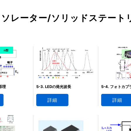
ソレーター/ソリッドステートリレ
光原理
5-3. LEDの発光波長
5-4. フォトカ
詳細
詳細