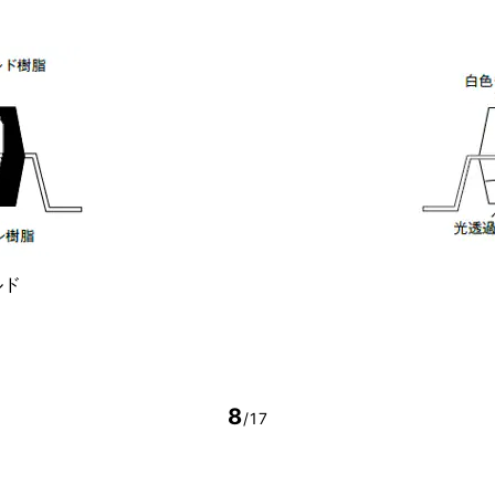
ルド
8
/17