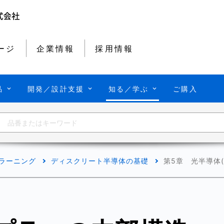
ージ
企業情報
採用情報
品
開発／設計支援
知る／学ぶ
ご購入
-ラーニング
ディスクリート半導体の基礎
第5章 光半導体(